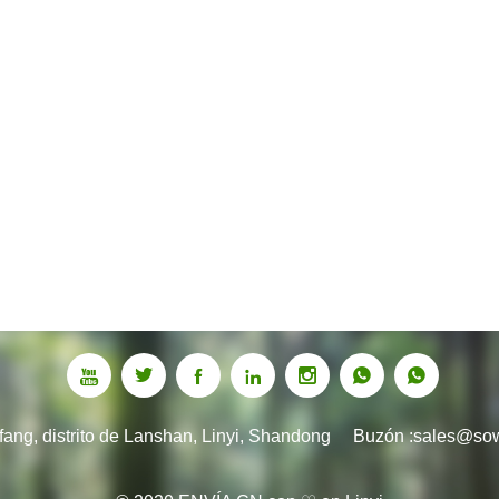







fang, distrito de Lanshan, Linyi, Shandong
Buzón :
sales@so