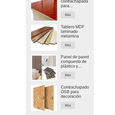
contrachapada
para
construcción
de edificios
Más
con película
roja
Tablero MDF
laminado
melamina
Más
Panel de pared
compuesto de
plástico y
madera de
WPC para
Más
decoración de
interiores
Contrachapado
OSB para
decoración
Más