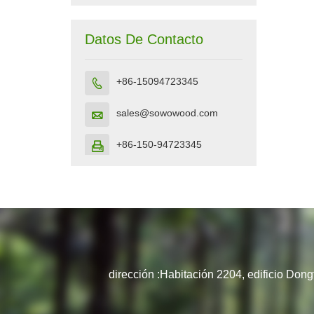
Datos De Contacto
+86-15094723345

sales@sowowood.com

+86-150-94723345

dirección :
Habitación 2204, edificio Dong