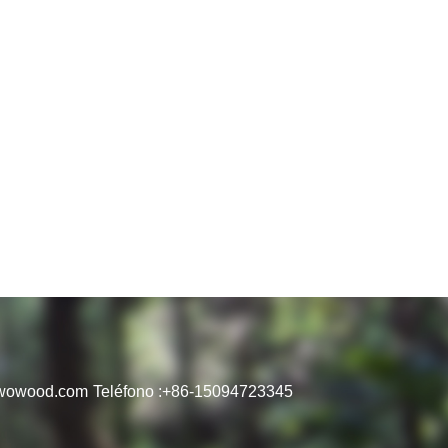
wowood.com
Teléfono :
+86-15094723345