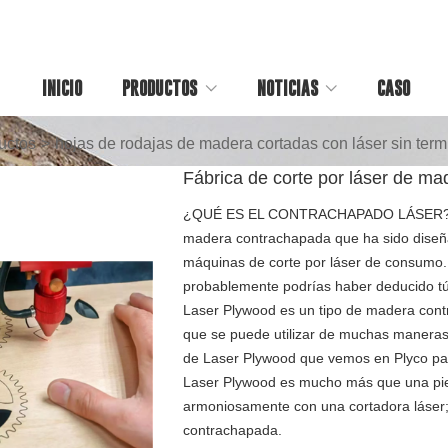
INICIO
PRODUCTOS
NOTICIAS
CASO
uctos
>
hojas de rodajas de madera cortadas con láser sin ter
Fábrica de corte por láser de m
¿QUÉ ES EL CONTRACHAPADO LÁSER? Bás
madera contrachapada que ha sido diseña
máquinas de corte por láser de consumo.
probablemente podrías haber deducido tú 
Laser Plywood es un tipo de madera cont
que se puede utilizar de muchas maneras 
de Laser Plywood que vemos en Plyco par
Laser Plywood es mucho más que una pi
armoniosamente con una cortadora láse
contrachapada.