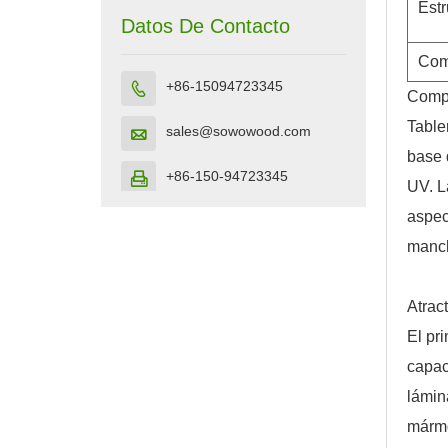
Estr
Datos De Contacto
Com
+86-15094723345

Compo
Table
sales@sowowood.com

base 
+86-150-94723345

UV. L
aspec
manch
Atract
El pr
capac
lámin
mármo