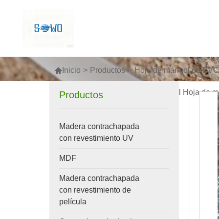

Inicio
>
Productos
>
Hoja de mármol de PVC U
Tablero de plástico Panel de mármol Hoja de má
Productos
Madera contrachapada
con revestimiento UV
MDF
Madera contrachapada
con revestimiento de
película