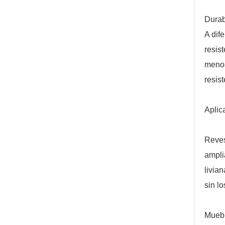
Durab
A dif
resis
menos
resis
Aplic
Reves
ampli
livia
sin l
Muebl