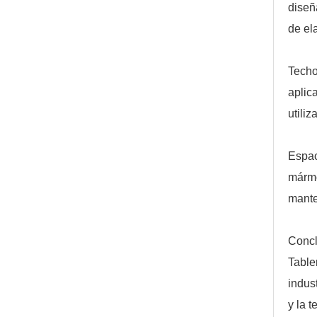
diseñ
de el
Techo
aplic
utili
Espac
mármo
mante
Concl
Table
indus
y la 