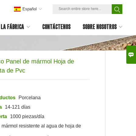
Español
LA FÁBRICA
CONTÁCTENOS
SOBRE NOSOTROS

ico Panel de mármol Hoja de
eta de Pvc
oductos
Porcelana
a
14-121 días
rta
1000 piezas/día
mármol resistente al agua de hoja de