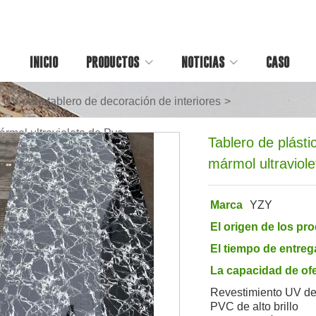
INICIO
PRODUCTOS
NOTICIAS
CASO
V para tablero de decoración de interiores
>
rmol ultravioleta de Pvc
Tablero de plást
mármol ultraviol
Marca
YZY
El origen de los pr
El tiempo de entreg
La capacidad de ofe
Revestimiento UV de 
PVC de alto brillo