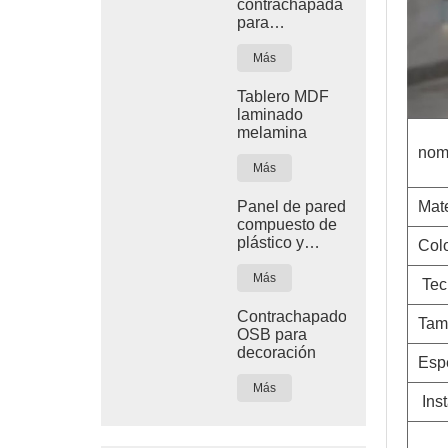
contrachapada
para
construcción
de edificios
Más
con película
roja
Tablero MDF
laminado
melamina
nom
Más
Panel de pared
Mate
compuesto de
plástico y
Col
madera de
WPC para
Más
Tec
decoración de
interiores
Contrachapado
Tam
OSB para
decoración
Esp
Más
Inst