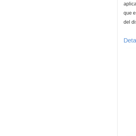
aplic
que e
del d
Deta